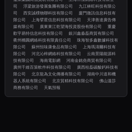
司
浮梁旅游發展集團有限公司
九江林旺科技有限公
司
西安誠樸物聯科技有限公司
廈門微訊信息科技有
限公司
上海擘星信息科技有限公司
天津善達廣告傳
媒有限公司
廣東東江乾望海投資股份有限公司
重慶
歡宇易特信息科技有限公司
銀川鑫淼磊商貿有限公司
衢州橢圓網絡科技有限責任公司
珠海智多鑫數據科技有
限公司
蘇州恒味康食品有限公司
上海瑪濤爾科技有
限公司
河北沁梓網絡科技有限公司
云南景陽能源科
技有限公司
海南電影網
河南金銘堯商貿有限公司
廣州千維百策軟件科技有限公司
廣西桂磊碳酸鈣科技有
限公司
北京龍為文化傳播有限公司
湖南中川道和機
器人系統有限公司
北京貿精科技有限公司
佛山溫莎
商務有限公司
天氣預報