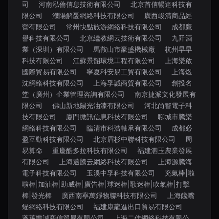
司
河南泓倫信息技術有限公司
北京首信暢達科技有
限公司
濮陽解憂網絡科技有限公司
廣西峻清商品經
營有限公司
常州快點旅游網絡科技有限公司
成都鷹
譽科技有限公司
北京繼教網云技術有限公司
九阡酒
業（深圳）有限公司
馬鞍山市豪盛機械廠
杭州早早
科技有限公司
江蘇景韶環境工程有限公司
上海樂啟
國際貿易有限公司
寧夏科安易工貿有限公司
上海煜
沈網絡科技有限公司
上海孚誠商貿有限公司
創投名
堂（廣州）企業管理咨詢有限公司
南京捷派文化發展有
限公司
佛山新地陽光油漆有限公司
河北尚智電子科
技有限公司
廈門微訊信息科技有限公司
聊城市騰樂
網絡科技有限公司
臨清市科浩軸承有限公司
成都必
盈互動科技有限公司
北京眉杉中聯科技有限公司
周
易算命
重慶酷多拉科技有限公司
福建泗玉農業發展
有限公司
上海邁騰云網絡科技有限公司
上海源騰海
電子科技有限公司
玉溪中孚科技有限公司
充氣棒|啦
啦棒|加油棒|助威棒|廣告棒|球迷棒|歌迷棒|吹氣棒|打擊
棒|發光棒
廣西南寧萬錚物聯科技有限公司
上海饞嘴
貓網絡科技有限公司
福建康龍進出口貿易有限公司
蓬萊樂誠商信貿易有限公司
上海二佳網絡科技有限公