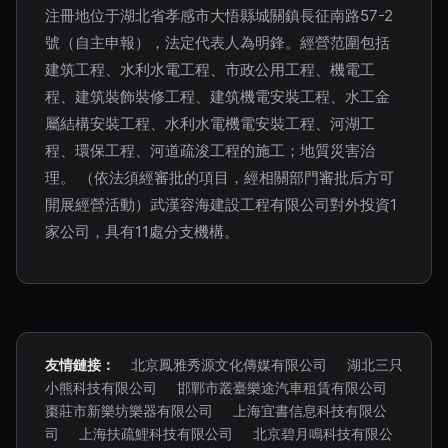
注冊地位于湖北省孝感市大悟縣城關鎮長征南路57-2
號（自主申報），法定代表人為明鋒。經營范圍包括
建筑工程、水利水電工程、市政公用工程、機電工
程、建筑裝飾裝修工程、建筑機電安裝工程、水工金
屬結構安裝工程、水利水電機電安裝工程、河湖工
程、環保工程、河道疏浚工程的施工；地質災害治
理。 （依法須經審批的項目，經相關部門審批后方可
開展經營活動）武漢容海建設工程有限公司對外投資1
家公司，具有11處分支機構。
友情鏈接：
北京鳳雅秀源文化傳媒有限公司
湖北三只
小熊科技有限公司
邯鄲市叢臺樂途汽車租賃有限公司
棗莊市新樂坊樂器有限公司
上海宜書信息科技有限公
司
上海扶疏鯉科技有限公司
北京碧月鳴科技有限公