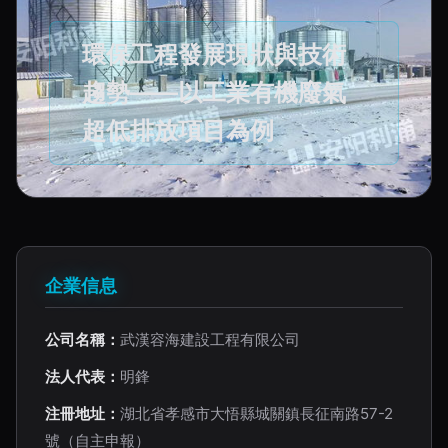
環保工程發展現狀與技術
趨勢——以工業有機廢氣
超低排放項目為例
企業信息
公司名稱：
武漢容海建設工程有限公司
法人代表：
明鋒
注冊地址：
湖北省孝感市大悟縣城關鎮長征南路57-2
號（自主申報）